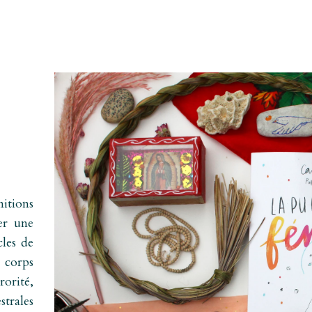
itions
er une
cles de
 corps
rorité,
trales