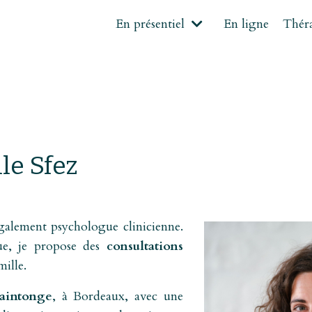
En présentiel
En ligne
Thér
le Sfez
galement psychologue clinicienne.
ue, je propose des
consultations
mille.
aintonge
, à Bordeaux, avec une